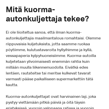
Mitä kuorma-
autonkuljettaja tekee?
Ei ole liioiteltua sanoa, että ilman kuorma-
autonkuljettajia maailmantalous romahtaisi. Olemme
riippuvaisia kuljetuksista, jotta saamme ruokaa
pöytiimme, kulutustavaroita hyllyihimme ja kyllä,
vessapaperia kylpyhuoneisiimme. Kuorma-autoilla
kuljetetaan ylivoimaisesti enemmän rahtia kuin
millään muulla liikennemuodolla. Eivätkä edes
lentäen, rautateitse tai meritse kulkevat tavarat
varmasti pääse paikalliseen supermarkettiin tätä
kautta.
Kuorma-autonkuljettajat ovat harvinainen laji, joka
pystyy viettämään pitkiä päiviä ja öitä täysin
eristyksissä, vuoroin valppaana ratissa ja vuoroin