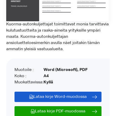
Kuorma-autonkuljettajat toimittavat monia tarvittavia
kulutustuotteita ja raaka-aineita yrityksille ympäri
maata. Kuorma-autonkuljettajan
ansioluetteloesimerkin avulla näet joitakin tämän
ammatin yleisiä vastuualueita.
Muotoile :
Word (Microsoft), PDF
Koko :
A4
Muokattavissa:
Kyllä
Lataa kirje Word-muodossa
Lataa kirje PDF-muodossa