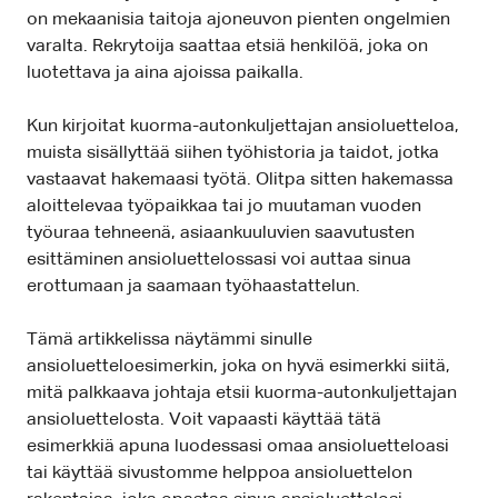
on mekaanisia taitoja ajoneuvon pienten ongelmien
varalta. Rekrytoija saattaa etsiä henkilöä, joka on
luotettava ja aina ajoissa paikalla.
Kun kirjoitat kuorma-autonkuljettajan ansioluetteloa,
muista sisällyttää siihen työhistoria ja taidot, jotka
vastaavat hakemaasi työtä. Olitpa sitten hakemassa
aloittelevaa työpaikkaa tai jo muutaman vuoden
työuraa tehneenä, asiaankuuluvien saavutusten
esittäminen ansioluettelossasi voi auttaa sinua
erottumaan ja saamaan työhaastattelun.
Tämä artikkelissa näytämmi sinulle
ansioluetteloesimerkin, joka on hyvä esimerkki siitä,
mitä palkkaava johtaja etsii kuorma-autonkuljettajan
ansioluettelosta. Voit vapaasti käyttää tätä
esimerkkiä apuna luodessasi omaa ansioluetteloasi
tai käyttää sivustomme helppoa ansioluettelon