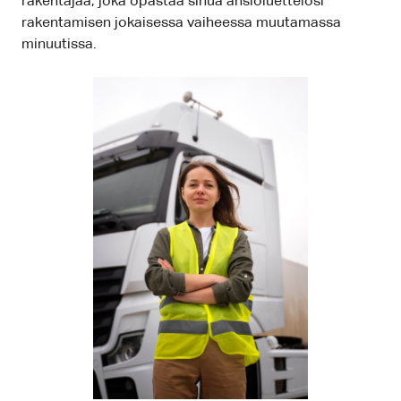
rakentajaa, joka opastaa sinua ansioluettelosi
rakentamisen jokaisessa vaiheessa muutamassa
minuutissa.