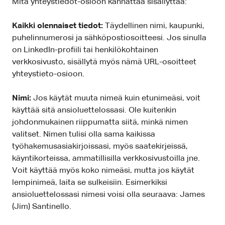
Mitä yhteystiedot-osioon kannattaa sisällyttää:
Kaikki olennaiset tiedot:
Täydellinen nimi, kaupunki,
puhelinnumerosi ja sähköpostiosoitteesi. Jos sinulla
on LinkedIn-profiili tai henkilökohtainen
verkkosivusto, sisällytä myös nämä URL-osoitteet
yhteystieto-osioon.
Nimi:
Jos käytät muuta nimeä kuin etunimeäsi, voit
käyttää sitä ansioluettelossasi. Ole kuitenkin
johdonmukainen riippumatta siitä, minkä nimen
valitset. Nimen tulisi olla sama kaikissa
työhakemusasiakirjoissasi, myös saatekirjeissä,
käyntikorteissa, ammatillisilla verkkosivustoilla jne.
Voit käyttää myös koko nimeäsi, mutta jos käytät
lempinimeä, laita se sulkeisiin. Esimerkiksi
ansioluettelossasi nimesi voisi olla seuraava: James
(Jim) Santinello.