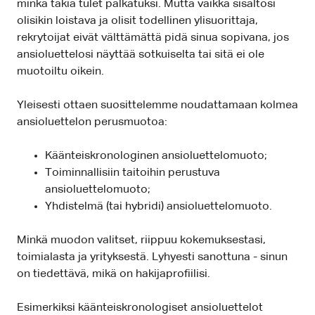
minkä takia tulet palkatuksi. Mutta vaikka sisältösi
olisikin loistava ja olisit todellinen ylisuorittaja,
rekrytoijat eivät välttämättä pidä sinua sopivana, jos
ansioluettelosi näyttää sotkuiselta tai sitä ei ole
muotoiltu oikein.
Yleisesti ottaen suosittelemme noudattamaan kolmea
ansioluettelon perusmuotoa:
Käänteiskronologinen ansioluettelomuoto;
Toiminnallisiin taitoihin perustuva
ansioluettelomuoto;
Yhdistelmä (tai hybridi) ansioluettelomuoto.
Minkä muodon valitset, riippuu kokemuksestasi,
toimialasta ja yrityksestä. Lyhyesti sanottuna - sinun
on tiedettävä, mikä on hakijaprofiilisi.
Esimerkiksi käänteiskronologiset ansioluettelot