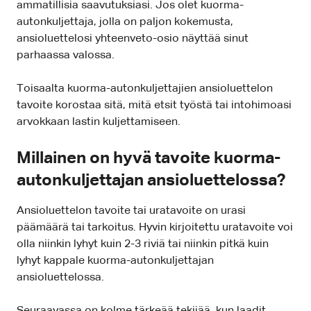
ammatillisia saavutuksiasi. Jos olet kuorma-
autonkuljettaja, jolla on paljon kokemusta,
ansioluettelosi yhteenveto-osio näyttää sinut
parhaassa valossa.
Toisaalta kuorma-autonkuljettajien ansioluettelon
tavoite korostaa sitä, mitä etsit työstä tai intohimoasi
arvokkaan lastin kuljettamiseen.
Millainen on hyvä tavoite kuorma-
autonkuljettajan ansioluettelossa?
Ansioluettelon tavoite tai uratavoite on urasi
päämäärä tai tarkoitus. Hyvin kirjoitettu uratavoite voi
olla niinkin lyhyt kuin 2-3 riviä tai niinkin pitkä kuin
lyhyt kappale kuorma-autonkuljettajan
ansioluettelossa.
Seuraavassa on kolme tärkeää tekijää, kun laadit