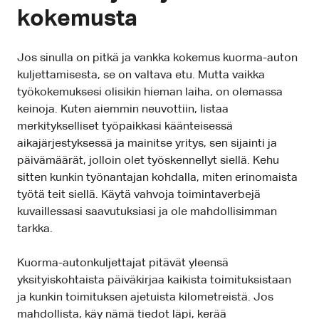
kokemusta
Jos sinulla on pitkä ja vankka kokemus kuorma-auton
kuljettamisesta, se on valtava etu. Mutta vaikka
työkokemuksesi olisikin hieman laiha, on olemassa
keinoja. Kuten aiemmin neuvottiin, listaa
merkitykselliset työpaikkasi käänteisessä
aikajärjestyksessä ja mainitse yritys, sen sijainti ja
päivämäärät, jolloin olet työskennellyt siellä. Kehu
sitten kunkin työnantajan kohdalla, miten erinomaista
työtä teit siellä. Käytä vahvoja toimintaverbejä
kuvaillessasi saavutuksiasi ja ole mahdollisimman
tarkka.
Kuorma-autonkuljettajat pitävät yleensä
yksityiskohtaista päiväkirjaa kaikista toimituksistaan
ja kunkin toimituksen ajetuista kilometreistä. Jos
mahdollista, käy nämä tiedot läpi, kerää