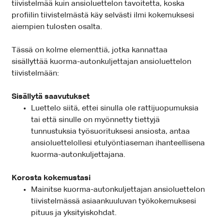
tiivistelmää kuin ansioluettelon tavoitetta, koska
profiilin tiivistelmästä käy selvästi ilmi kokemuksesi
aiempien tulosten osalta.
Tässä on kolme elementtiä, jotka kannattaa
sisällyttää kuorma-autonkuljettajan ansioluettelon
tiivistelmään:
Sisällytä saavutukset
Luettelo siitä, ettei sinulla ole rattijuopumuksia
tai että sinulle on myönnetty tiettyjä
tunnustuksia työsuorituksesi ansiosta, antaa
ansioluettelollesi etulyöntiaseman ihanteellisena
kuorma-autonkuljettajana.
Korosta kokemustasi
Mainitse kuorma-autonkuljettajan ansioluettelon
tiivistelmässä asiaankuuluvan työkokemuksesi
pituus ja yksityiskohdat.