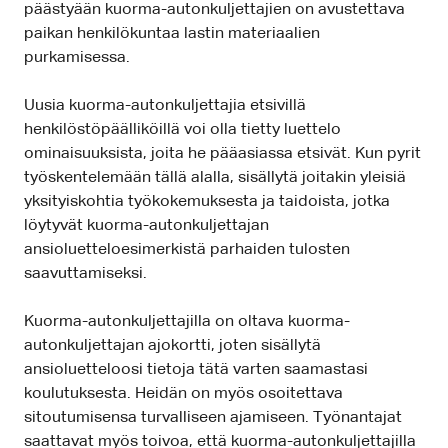
päästyään kuorma-autonkuljettajien on avustettava
paikan henkilökuntaa lastin materiaalien
purkamisessa.
Uusia kuorma-autonkuljettajia etsivillä
henkilöstöpäälliköillä voi olla tietty luettelo
ominaisuuksista, joita he pääasiassa etsivät. Kun pyrit
työskentelemään tällä alalla, sisällytä joitakin yleisiä
yksityiskohtia työkokemuksesta ja taidoista, jotka
löytyvät kuorma-autonkuljettajan
ansioluetteloesimerkistä parhaiden tulosten
saavuttamiseksi.
Kuorma-autonkuljettajilla on oltava kuorma-
autonkuljettajan ajokortti, joten sisällytä
ansioluetteloosi tietoja tätä varten saamastasi
koulutuksesta. Heidän on myös osoitettava
sitoutumisensa turvalliseen ajamiseen. Työnantajat
saattavat myös toivoa, että kuorma-autonkuljettajilla