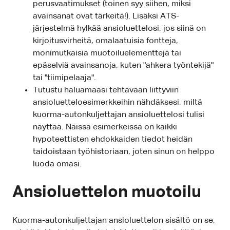
perusvaatimukset (toinen syy siihen, miksi
avainsanat ovat tärkeitä!). Lisäksi ATS-
järjestelmä hylkää ansioluettelosi, jos siinä on
kirjoitusvirheitä, omalaatuisia fontteja,
monimutkaisia muotoiluelementtejä tai
epäselviä avainsanoja, kuten "ahkera työntekijä"
tai "tiimipelaaja".
Tutustu haluamaasi tehtävään liittyviin
ansioluetteloesimerkkeihin nähdäksesi, miltä
kuorma-autonkuljettajan ansioluettelosi tulisi
näyttää. Näissä esimerkeissä on kaikki
hypoteettisten ehdokkaiden tiedot heidän
taidoistaan työhistoriaan, joten sinun on helppo
luoda omasi.
Ansioluettelon muotoilu
Kuorma-autonkuljettajan ansioluettelon sisältö on se,