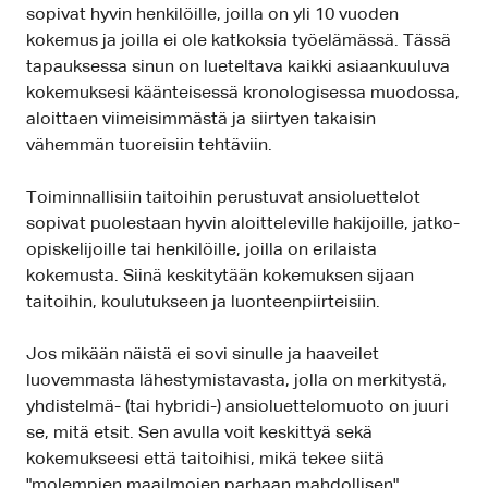
sopivat hyvin henkilöille, joilla on yli 10 vuoden
kokemus ja joilla ei ole katkoksia työelämässä. Tässä
tapauksessa sinun on lueteltava kaikki asiaankuuluva
kokemuksesi käänteisessä kronologisessa muodossa,
aloittaen viimeisimmästä ja siirtyen takaisin
vähemmän tuoreisiin tehtäviin.
Toiminnallisiin taitoihin perustuvat ansioluettelot
sopivat puolestaan hyvin aloitteleville hakijoille, jatko-
opiskelijoille tai henkilöille, joilla on erilaista
kokemusta. Siinä keskitytään kokemuksen sijaan
taitoihin, koulutukseen ja luonteenpiirteisiin.
Jos mikään näistä ei sovi sinulle ja haaveilet
luovemmasta lähestymistavasta, jolla on merkitystä,
yhdistelmä- (tai hybridi-) ansioluettelomuoto on juuri
se, mitä etsit. Sen avulla voit keskittyä sekä
kokemukseesi että taitoihisi, mikä tekee siitä
"molempien maailmojen parhaan mahdollisen"