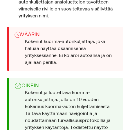
autonkuljettajan ansioluettelon tavoitteen
viimeiselle riville on suositeltavaa sisällyttää
yrityksen nimi.
VÄÄRIN
Kokenut kuorma-autonkuljettaja, joka
haluaa näyttää osaamisensa
yrityksessänne. Ei kolaroi autoansa ja on
ajallaan perillä.
OIKEIN
Kokenut ja luotettava kuorma-
autonkuljettaja, jolla on 10 vuoden
kokemus kuorma-auton kuljettamisesta.
Taitava käyttämään navigointia ja
noudattamaan turvallisuusprotokollia ja
yrityksen käytäntöjä. Todistettu näyttö