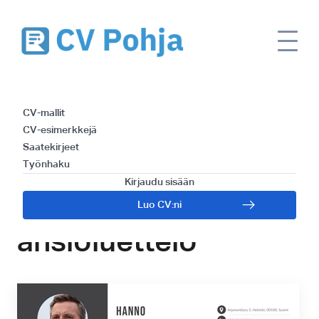
Kuorma-
CV-mallit
autonkuljettajan CV
CV-esimerkkejä
Saatekirjeet
- kuinka kirjoittaa
Työnhaku
Kirjaudu sisään
erinomainen
Luo CV:ni
ansioluettelo