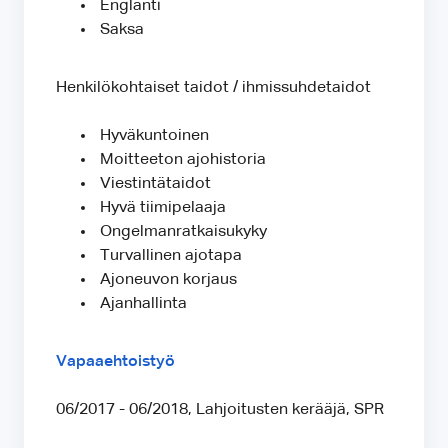
Englanti
Saksa
Henkilökohtaiset taidot / ihmissuhdetaidot
Hyväkuntoinen
Moitteeton ajohistoria
Viestintätaidot
Hyvä tiimipelaaja
Ongelmanratkaisukyky
Turvallinen ajotapa
Ajoneuvon korjaus
Ajanhallinta
Vapaaehtoistyö
06/2017 - 06/2018, Lahjoitusten kerääjä, SPR