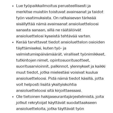
Lue työpaikkailmoitus perusteellisesti ja
merkitse muistiin toistuvat avainsanat ja taidot
työn vaatimuksista. On ratkaisevan tärkeää
sisällyttää nämä avainsanat ansioluetteloosi
sanasta sanaan, sillä ne räätälöivät
ansioluettelosi kyseistä tehtävää varten.
Kerää tarvittavat tiedot ansioluettelon osioiden
täyttämiseksi, kuten työ- ja
valmistumispäivämäärät, viralliset työnimikkeet,
tutkintojen nimet, opintosuoritusotteet,
suoritusarvioinnit, palkinnot, ylennykset ja kaikki
muut tiedot, jotka mielestäsi voisivat kuulua
ansioluetteloosi. Pidä nämä tiedot käsillä, jotta
voit helposti lisätä yksityiskohtia
ansioluetteloosi sitä kirjoittaessasi.
Ole tietoinen hakijaseurantajärjestelmistä, joita
jotkut rekrytoijat käyttävät suodattaakseen
ansioluetteloita, jotka täyttävät työn