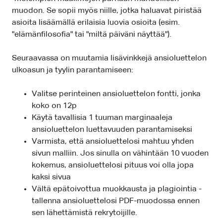
muodon. Se sopii myös niille, jotka haluavat piristää
asioita lisäämällä erilaisia luovia osioita (esim.
"elämänfilosofia" tai "miltä päiväni näyttää").
Seuraavassa on muutamia lisävinkkejä ansioluettelon
ulkoasun ja tyylin parantamiseen:
Valitse perinteinen ansioluettelon fontti, jonka
koko on 12p
Käytä tavallisia 1 tuuman marginaaleja
ansioluettelon luettavuuden parantamiseksi
Varmista, että ansioluettelosi mahtuu yhden
sivun malliin. Jos sinulla on vähintään 10 vuoden
kokemus, ansioluettelosi pituus voi olla jopa
kaksi sivua
Vältä epätoivottua muokkausta ja plagiointia -
tallenna ansioluettelosi PDF-muodossa ennen
sen lähettämistä rekrytoijille.