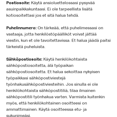
Postiosoite:
Käytä ansioluettelossasi pysyvää
asuinpaikkakuntaasi. Ei ole tarpeellista lisätä
kotiosoitettasi jos et sitä halua tehdä.
Puhelinnumero:
On tärkeää, että puhelimessasi on
vastaaja, jotta henkilöstöpäälliköt voivat jättää
viestin, kun et ole tavoitettavissa. Et halua jäädä paitsi
tärkeistä puheluista.
Sähköpostiosoite:
Käytä henkilökohtaista
sähköpostiosoitetta, älä työpaikan
sähköpostiosoitetta. Et halua sekoittaa nykyisen
työpaikkasi sähköpostiviestejä
työnhakusähköpostiviesteihin. Jos sinulla ei ole
henkilökohtaista sähköpostitiliä, tilaa ilmainen
sähköpostitili työnhakua varten. Varmista kuitenkin
myös, että henkilökohtainen osoitteesi on
ammattimainen. Käytä osoitteessa etu- ja
sukunimeäsi.