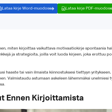
Lataa kirje Word-muodossa
Lataa kirje PDF-muodos
en, miten kirjoittaa vaikuttava motivaatiokirje spontaania 
jä ja strategioita, joilla voit luoda kirjeen, joka erottuu pos
usi haaste tai vain ilmaista kiinnostuksesi tiettyyn yritykseen, 
iseen. Valmistaudu astumaan askeleen lähemmäksi unelmiesi t
sa.
t Ennen Kirjoittamista