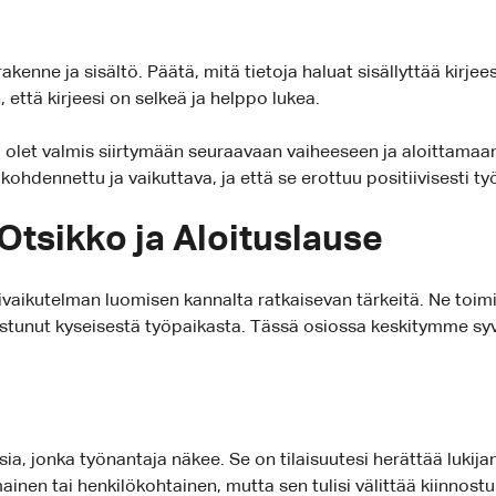
kenne ja sisältö. Päätä, mitä tietoja haluat sisällyttää kirjees
että kirjeesi on selkeä ja helppo lukea.
 olet valmis siirtymään seuraavaan vaiheeseen ja aloittamaan
 kohdennettu ja vaikuttava, ja että se erottuu positiivisesti t
Otsikko ja Aloituslause
ivaikutelman luomisen kannalta ratkaisevan tärkeitä. Ne toimi
innostunut kyseisestä työpaikasta. Tässä osiossa keskitymme s
a, jonka työnantaja näkee. Se on tilaisuutesi herättää lukija
inen tai henkilökohtainen, mutta sen tulisi välittää kiinnost