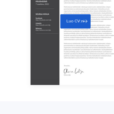
Luo CV:ni