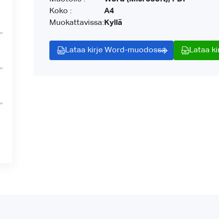
Koko :
A4
Muokattavissa:
Kyllä
Lataa kirje Word-muodossa
Lataa k