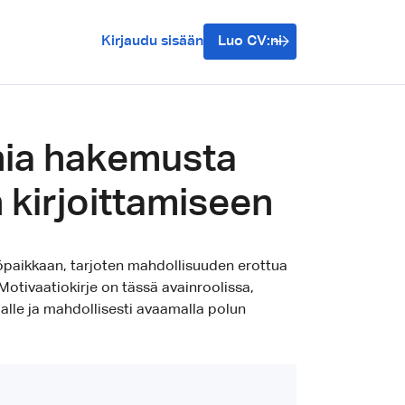
Kirjaudu sisään
Luo CV:ni
ania hakemusta
 kirjoittamiseen
öpaikkaan, tarjoten mahdollisuuden erottua
Motivaatiokirje on tässä avainroolissa,
alle ja mahdollisesti avaamalla polun