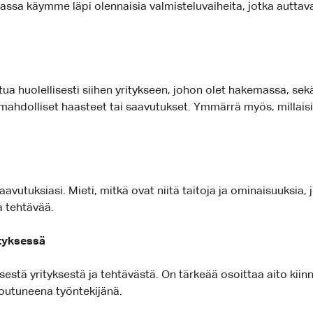
assa käymme läpi olennaisia valmisteluvaiheita, jotka auttav
stua huolellisesti siihen yritykseen, johon olet hakemassa, s
a mahdolliset haasteet tai saavutukset. Ymmärrä myös, millaisi
vutuksiasi. Mieti, mitkä ovat niitä taitoja ja ominaisuuksia, j
a tehtävää.
ityksessä
eisestä yrityksestä ja tehtävästä. On tärkeää osoittaa aito kiin
toutuneena työntekijänä.