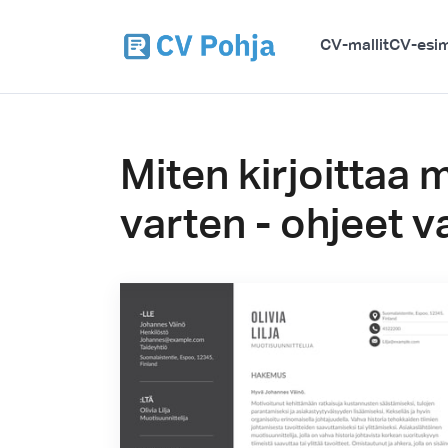
CV-mallit
CV-esim
Miten kirjoittaa
varten - ohjeet v