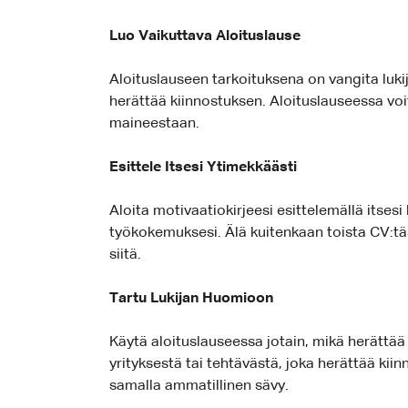
Luo Vaikuttava Aloituslause
Aloituslauseen tarkoituksena on vangita lukij
herättää kiinnostuksen. Aloituslauseessa voit 
maineestaan.
Esittele Itsesi Ytimekkäästi
Aloita motivaatiokirjeesi esittelemällä itsesi
työkokemuksesi. Älä kuitenkaan toista CV:täs
siitä.
Tartu Lukijan Huomioon
Käytä aloituslauseessa jotain, mikä herättää 
yrityksestä tai tehtävästä, joka herättää ki
samalla ammatillinen sävy.