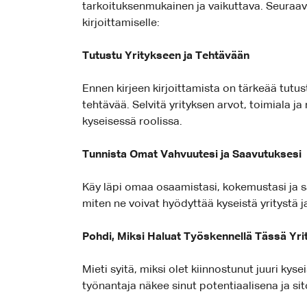
tarkoituksenmukainen ja vaikuttava. Seuraav
kirjoittamiselle:
Tutustu Yritykseen ja Tehtävään
Ennen kirjeen kirjoittamista on tärkeää tutu
tehtävää. Selvitä yrityksen arvot, toimiala j
kyseisessä roolissa.
Tunnista Omat Vahvuutesi ja Saavutuksesi
Käy läpi omaa osaamistasi, kokemustasi ja saa
miten ne voivat hyödyttää kyseistä yritystä j
Pohdi, Miksi Haluat Työskennellä Tässä Yr
Mieti syitä, miksi olet kiinnostunut juuri kys
työnantaja näkee sinut potentiaalisena ja si