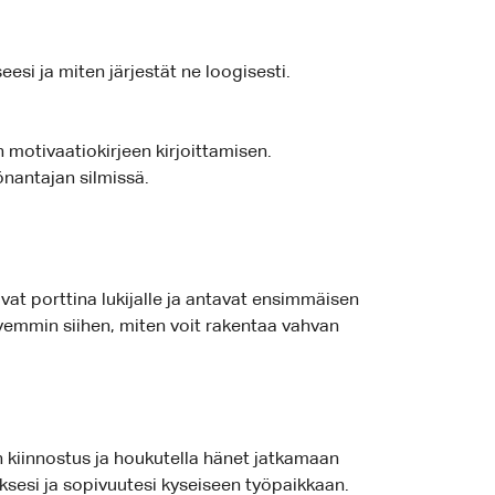
eesi ja miten järjestät ne loogisesti.
 motivaatiokirjeen kirjoittamisen.
yönantajan silmissä.
vat porttina lukijalle ja antavat ensimmäisen
yvemmin siihen, miten voit rakentaa vahvan
n kiinnostus ja houkutella hänet jatkamaan
uksesi ja sopivuutesi kyseiseen työpaikkaan.