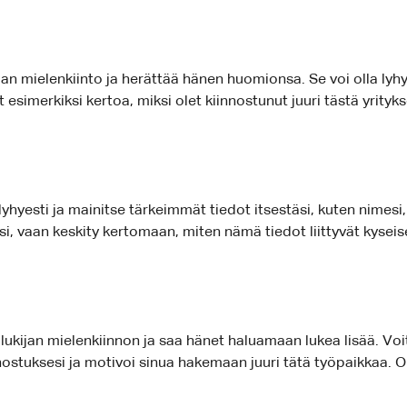
an mielenkiinto ja herättää hänen huomionsa. Se voi olla lyhyt 
esimerkiksi kertoa, miksi olet kiinnostunut juuri tästä yrityks
 lyhyesti ja mainitse tärkeimmät tiedot itsestäsi, kuten nimesi
i, vaan keskity kertomaan, miten nämä tiedot liittyvät kyseis
lukijan mielenkiinnon ja saa hänet haluamaan lukea lisää. Voit
innostuksesi ja motivoi sinua hakemaan juuri tätä työpaikkaa. 