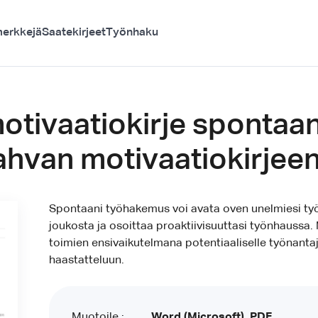
erkkejä
Saatekirjeet
Työnhaku
 motivaatiokirje sponta
ahvan motivaatiokirjeen
Spontaani työhakemus voi avata oven unelmiesi ty
joukosta ja osoittaa proaktiivisuuttasi työnhaussa. 
toimien ensivaikutelmana potentiaaliselle työnantaj
haastatteluun.
Muotoile :
Word (Microsoft), PDF