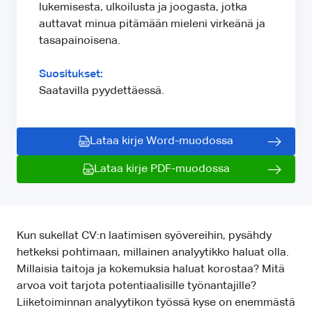
lukemisesta, ulkoilusta ja joogasta, jotka
auttavat minua pitämään mieleni virkeänä ja
tasapainoisena.
Suositukset:
Saatavilla pyydettäessä.
Lataa kirje Word-muodossa
Lataa kirje PDF-muodossa
Kun sukellat CV:n laatimisen syövereihin, pysähdy
hetkeksi pohtimaan, millainen analyytikko haluat olla.
Millaisia taitoja ja kokemuksia haluat korostaa? Mitä
arvoa voit tarjota potentiaalisille työnantajille?
Liiketoiminnan analyytikon työssä kyse on enemmästä