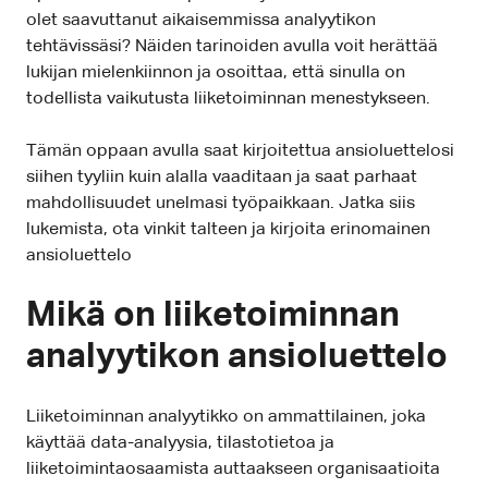
olet saavuttanut aikaisemmissa analyytikon
tehtävissäsi? Näiden tarinoiden avulla voit herättää
lukijan mielenkiinnon ja osoittaa, että sinulla on
todellista vaikutusta liiketoiminnan menestykseen.
Tämän oppaan avulla saat kirjoitettua ansioluettelosi
siihen tyyliin kuin alalla vaaditaan ja saat parhaat
mahdollisuudet unelmasi työpaikkaan. Jatka siis
lukemista, ota vinkit talteen ja kirjoita erinomainen
ansioluettelo
Mikä on liiketoiminnan
analyytikon ansioluettelo
Liiketoiminnan analyytikko on ammattilainen, joka
käyttää data-analyysia, tilastotietoa ja
liiketoimintaosaamista auttaakseen organisaatioita