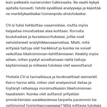
kuin pelkästä numeroiden tulkinnasta. Se vaatii kykyä
ajatella luovasti, tehdä syvällisiä analyyseja ja kääntää
ne merkityksellisiksi toimenpide-ehdotuksiksi.
CV:si tulisi hehkuttaa osaamistasi, mutta myös
heijastaa innostustasi alaa kohtaan. Korosta
koulutustasi ja kurssisuorituksiasi, jotka ovat
vahvistaneet analytiikkaosaamistasi. Mieti, mitä
erityisiä taitoja olet hankkinut ja kuinka ne voivat
vaikuttaa liiketoiminnan kehittämiseen. Keskity myös
siihen, miten pystyt soveltamaan näitä taitoja
käytännössä ja millaisia tuloksia olet saavuttanut.
Yhdistä CV:si tarinallisuus ja konkreettiset esimerkit.
Kerro tarina siitä, miten olet analysoinut dataa ja
löytänyt ratkaisuja monimutkaisiin liiketoiminnan
haasteisiin. Kuinka olet auttanut yritystäsi
ymmärtämään asiakkaidensa tarpeita paremmin tai
optimoinut toimintaprosesseja? Mitä mittavia tuloksia