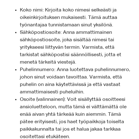
Koko nimi: Kirjoita koko nimesi selkeästi ja
oikeinkirjoituksen mukaisesti. Tämä auttaa
työnantajaa tunnistamaan sinut yksilönä.
Sähköpostiosoite: Anna ammattimainen
sähköpostiosoite, joka sisältää nimesi tai
yritykseesi liittyvän termin. Varmista, että
tarkistat sähköpostisi säännöllisesti, jotta et
menetä tärkeitä viestejä.
Puhelinnumero: Anna luotettava puhelinnumero,
johon sinut voidaan tavoittaa. Varmista, että
puhelin on aina käytettävissä ja että vastaat
ammattimaisesti puheluihin.
Osoite (valinnainen): Voit sisällyttää osoitteesi
ansioluetteloon, mutta tämä ei välttämättä ole
enää aivan yhtä tärkeää kuin aiemmin. Tämä
pätee erityisesti, jos haet työpaikkoja toiselta
paikkakunnalta tai jos et halua jakaa tarkkaa
osoitettasi etukäteen.