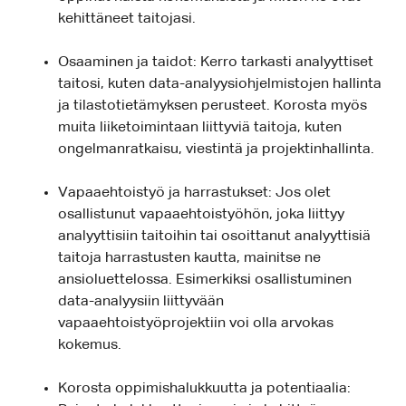
kehittäneet taitojasi.
Osaaminen ja taidot: Kerro tarkasti analyyttiset
taitosi, kuten data-analyysiohjelmistojen hallinta
ja tilastotietämyksen perusteet. Korosta myös
muita liiketoimintaan liittyviä taitoja, kuten
ongelmanratkaisu, viestintä ja projektinhallinta.
Vapaaehtoistyö ja harrastukset: Jos olet
osallistunut vapaaehtoistyöhön, joka liittyy
analyyttisiin taitoihin tai osoittanut analyyttisiä
taitoja harrastusten kautta, mainitse ne
ansioluettelossa. Esimerkiksi osallistuminen
data-analyysiin liittyvään
vapaaehtoistyöprojektiin voi olla arvokas
kokemus.
Korosta oppimishalukkuutta ja potentiaalia: