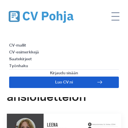
Liiketoiminnan
CV-mallit
analyytikon CV -
CV-esimerkkejä
Saatekirjeet
opas jonka avulla
Työnhaku
Kirjaudu sisään
kirjoitat menestyvän
Luo CV:ni
ansioluettelon