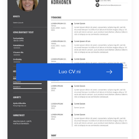
Luo CV:ni