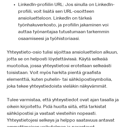
LinkedIn-profiilin URL: Jos sinulla on LinkedIn-
profiili, voit lisätä sen URL-osoitteen
ansioluetteloon. LinkedIn on tärkeä
työnhakuverkosto, ja profiilin jakaminen voi
auttaa työnantajaa tutustumaan tarkemmin
osaamiseesi ja työhistoriaasi.
Yhteystieto-osio tulisi sijoittaa ansioluettelon alkuun,
jotta se on helposti löydettävissä. Käytä selkeää
muotoilua, jossa yhteystietosi erotellaan selkeästi
toisistaan. Voit myös harkita pientä graafista
elementtiä, kuten puhelin- tai sähköpostisymbolia,
joka tekee yhteystiedoista vieläkin näkyvämmät.
Tulee varmistaa, että yhteystiedot ovat ajan tasalla ja
oikein kirjoitettu. Pidä huolta siitä, että tarkistat
sähköpostisi ja vastaat viesteihin nopeasti.
Yhteystietojesi selkeys ja helppo saatavuus antavat