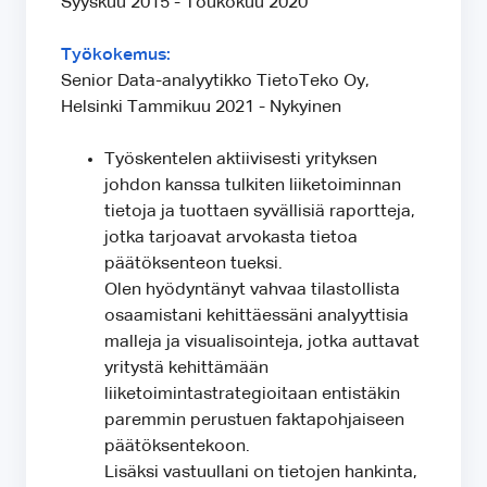
Syyskuu 2015 - Toukokuu 2020
Työkokemus:
Senior Data-analyytikko TietoTeko Oy,
Helsinki Tammikuu 2021 - Nykyinen
Työskentelen aktiivisesti yrityksen
johdon kanssa tulkiten liiketoiminnan
tietoja ja tuottaen syvällisiä raportteja,
jotka tarjoavat arvokasta tietoa
päätöksenteon tueksi.
Olen hyödyntänyt vahvaa tilastollista
osaamistani kehittäessäni analyyttisia
malleja ja visualisointeja, jotka auttavat
yritystä kehittämään
liiketoimintastrategioitaan entistäkin
paremmin perustuen faktapohjaiseen
päätöksentekoon.
Lisäksi vastuullani on tietojen hankinta,