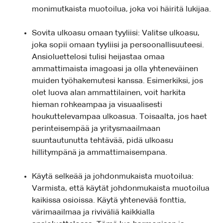
monimutkaista muotoilua, joka voi häiritä lukijaa.
Sovita ulkoasu omaan tyyliisi: Valitse ulkoasu,
joka sopii omaan tyyliisi ja persoonallisuuteesi.
Ansioluettelosi tulisi heijastaa omaa
ammattimaista imagoasi ja olla yhteneväinen
muiden työhakemutesi kanssa. Esimerkiksi, jos
olet luova alan ammattilainen, voit harkita
hieman rohkeampaa ja visuaalisesti
houkuttelevampaa ulkoasua. Toisaalta, jos haet
perinteisempää ja yritysmaailmaan
suuntautunutta tehtävää, pidä ulkoasu
hillitympänä ja ammattimaisempana.
Käytä selkeää ja johdonmukaista muotoilua:
Varmista, että käytät johdonmukaista muotoilua
kaikissa osioissa. Käytä yhtenevää fonttia,
värimaailmaa ja riviväliä kaikkialla