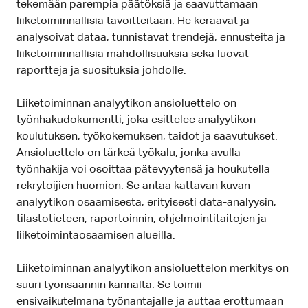
tekemään parempia päätöksiä ja saavuttamaan
liiketoiminnallisia tavoitteitaan. He keräävät ja
analysoivat dataa, tunnistavat trendejä, ennusteita ja
liiketoiminnallisia mahdollisuuksia sekä luovat
raportteja ja suosituksia johdolle.
Liiketoiminnan analyytikon ansioluettelo on
työnhakudokumentti, joka esittelee analyytikon
koulutuksen, työkokemuksen, taidot ja saavutukset.
Ansioluettelo on tärkeä työkalu, jonka avulla
työnhakija voi osoittaa pätevyytensä ja houkutella
rekrytoijien huomion. Se antaa kattavan kuvan
analyytikon osaamisesta, erityisesti data-analyysin,
tilastotieteen, raportoinnin, ohjelmointitaitojen ja
liiketoimintaosaamisen alueilla.
Liiketoiminnan analyytikon ansioluettelon merkitys on
suuri työnsaannin kannalta. Se toimii
ensivaikutelmana työnantajalle ja auttaa erottumaan