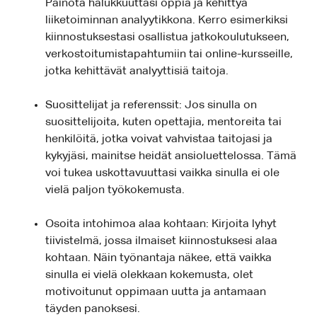
Painota halukkuuttasi oppia ja kehittyä
liiketoiminnan analyytikkona. Kerro esimerkiksi
kiinnostuksestasi osallistua jatkokoulutukseen,
verkostoitumistapahtumiin tai online-kursseille,
jotka kehittävät analyyttisiä taitoja.
Suosittelijat ja referenssit: Jos sinulla on
suosittelijoita, kuten opettajia, mentoreita tai
henkilöitä, jotka voivat vahvistaa taitojasi ja
kykyjäsi, mainitse heidät ansioluettelossa. Tämä
voi tukea uskottavuuttasi vaikka sinulla ei ole
vielä paljon työkokemusta.
Osoita intohimoa alaa kohtaan: Kirjoita lyhyt
tiivistelmä, jossa ilmaiset kiinnostuksesi alaa
kohtaan. Näin työnantaja näkee, että vaikka
sinulla ei vielä olekkaan kokemusta, olet
motivoitunut oppimaan uutta ja antamaan
täyden panoksesi.