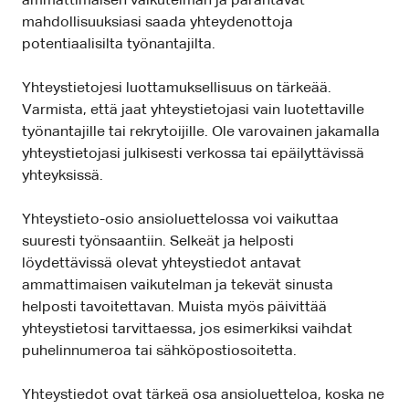
ammattimaisen vaikutelman ja parantavat
mahdollisuuksiasi saada yhteydenottoja
potentiaalisilta työnantajilta.
Yhteystietojesi luottamuksellisuus on tärkeää.
Varmista, että jaat yhteystietojasi vain luotettaville
työnantajille tai rekrytoijille. Ole varovainen jakamalla
yhteystietojasi julkisesti verkossa tai epäilyttävissä
yhteyksissä.
Yhteystieto-osio ansioluettelossa voi vaikuttaa
suuresti työnsaantiin. Selkeät ja helposti
löydettävissä olevat yhteystiedot antavat
ammattimaisen vaikutelman ja tekevät sinusta
helposti tavoitettavan. Muista myös päivittää
yhteystietosi tarvittaessa, jos esimerkiksi vaihdat
puhelinnumeroa tai sähköpostiosoitetta.
Yhteystiedot ovat tärkeä osa ansioluetteloa, koska ne