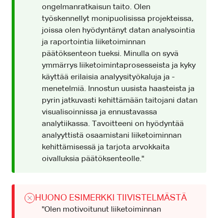
ongelmanratkaisun taito. Olen
työskennellyt monipuolisissa projekteissa,
joissa olen hyödyntänyt datan analysointia
ja raportointia liiketoiminnan
päätöksenteon tueksi. Minulla on syvä
ymmärrys liiketoimintaprosesseista ja kyky
käyttää erilaisia analyysityökaluja ja -
menetelmiä. Innostun uusista haasteista ja
pyrin jatkuvasti kehittämään taitojani datan
visualisoinnissa ja ennustavassa
analytiikassa. Tavoitteeni on hyödyntää
analyyttistä osaamistani liiketoiminnan
kehittämisessä ja tarjota arvokkaita
oivalluksia päätöksenteolle."
HUONO ESIMERKKI TIIVISTELMÄSTÄ
"Olen motivoitunut liiketoiminnan