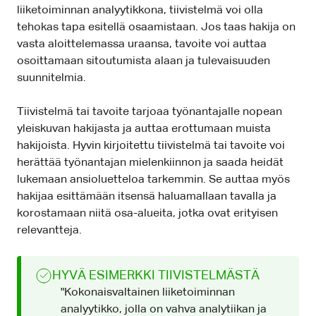
liiketoiminnan analyytikkona, tiivistelmä voi olla
tehokas tapa esitellä osaamistaan. Jos taas hakija on
vasta aloittelemassa uraansa, tavoite voi auttaa
osoittamaan sitoutumista alaan ja tulevaisuuden
suunnitelmia.
Tiivistelmä tai tavoite tarjoaa työnantajalle nopean
yleiskuvan hakijasta ja auttaa erottumaan muista
hakijoista. Hyvin kirjoitettu tiivistelmä tai tavoite voi
herättää työnantajan mielenkiinnon ja saada heidät
lukemaan ansioluetteloa tarkemmin. Se auttaa myös
hakijaa esittämään itsensä haluamallaan tavalla ja
korostamaan niitä osa-alueita, jotka ovat erityisen
relevantteja.
HYVÄ ESIMERKKI TIIVISTELMÄSTÄ
"Kokonaisvaltainen liiketoiminnan
analyytikko, jolla on vahva analytiikan ja