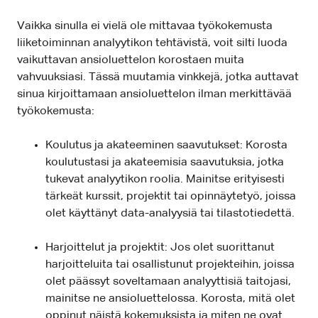
Vaikka sinulla ei vielä ole mittavaa työkokemusta
liiketoiminnan analyytikon tehtävistä, voit silti luoda
vaikuttavan ansioluettelon korostaen muita
vahvuuksiasi. Tässä muutamia vinkkejä, jotka auttavat
sinua kirjoittamaan ansioluettelon ilman merkittävää
työkokemusta:
Koulutus ja akateeminen saavutukset: Korosta
koulutustasi ja akateemisia saavutuksia, jotka
tukevat analyytikon roolia. Mainitse erityisesti
tärkeät kurssit, projektit tai opinnäytetyö, joissa
olet käyttänyt data-analyysiä tai tilastotiedettä.
Harjoittelut ja projektit: Jos olet suorittanut
harjoitteluita tai osallistunut projekteihin, joissa
olet päässyt soveltamaan analyyttisiä taitojasi,
mainitse ne ansioluettelossa. Korosta, mitä olet
oppinut näistä kokemuksista ja miten ne ovat