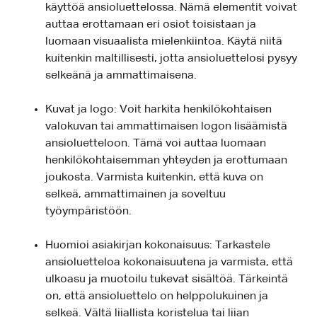
käyttöä ansioluettelossa. Nämä elementit voivat
auttaa erottamaan eri osiot toisistaan ja
luomaan visuaalista mielenkiintoa. Käytä niitä
kuitenkin maltillisesti, jotta ansioluettelosi pysyy
selkeänä ja ammattimaisena.
Kuvat ja logo: Voit harkita henkilökohtaisen
valokuvan tai ammattimaisen logon lisäämistä
ansioluetteloon. Tämä voi auttaa luomaan
henkilökohtaisemman yhteyden ja erottumaan
joukosta. Varmista kuitenkin, että kuva on
selkeä, ammattimainen ja soveltuu
työympäristöön.
Huomioi asiakirjan kokonaisuus: Tarkastele
ansioluetteloa kokonaisuutena ja varmista, että
ulkoasu ja muotoilu tukevat sisältöä. Tärkeintä
on, että ansioluettelo on helppolukuinen ja
selkeä. Vältä liiallista koristelua tai liian