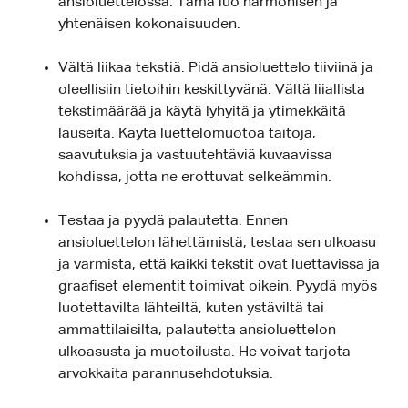
ansioluettelossa. Tämä luo harmonisen ja
yhtenäisen kokonaisuuden.
Vältä liikaa tekstiä: Pidä ansioluettelo tiiviinä ja
oleellisiin tietoihin keskittyvänä. Vältä liiallista
tekstimäärää ja käytä lyhyitä ja ytimekkäitä
lauseita. Käytä luettelomuotoa taitoja,
saavutuksia ja vastuutehtäviä kuvaavissa
kohdissa, jotta ne erottuvat selkeämmin.
Testaa ja pyydä palautetta: Ennen
ansioluettelon lähettämistä, testaa sen ulkoasu
ja varmista, että kaikki tekstit ovat luettavissa ja
graafiset elementit toimivat oikein. Pyydä myös
luotettavilta lähteiltä, kuten ystäviltä tai
ammattilaisilta, palautetta ansioluettelon
ulkoasusta ja muotoilusta. He voivat tarjota
arvokkaita parannusehdotuksia.