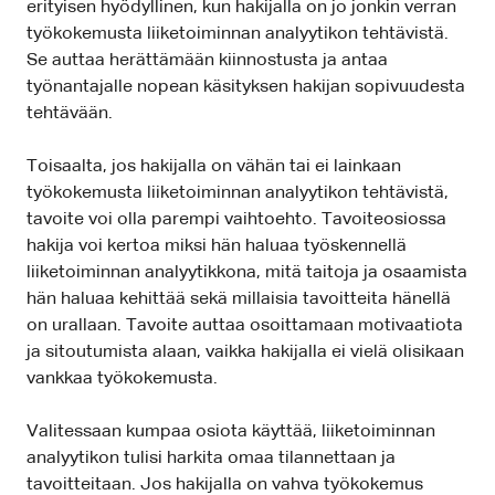
erityisen hyödyllinen, kun hakijalla on jo jonkin verran
työkokemusta liiketoiminnan analyytikon tehtävistä.
Se auttaa herättämään kiinnostusta ja antaa
työnantajalle nopean käsityksen hakijan sopivuudesta
tehtävään.
Toisaalta, jos hakijalla on vähän tai ei lainkaan
työkokemusta liiketoiminnan analyytikon tehtävistä,
tavoite voi olla parempi vaihtoehto. Tavoiteosiossa
hakija voi kertoa miksi hän haluaa työskennellä
liiketoiminnan analyytikkona, mitä taitoja ja osaamista
hän haluaa kehittää sekä millaisia tavoitteita hänellä
on urallaan. Tavoite auttaa osoittamaan motivaatiota
ja sitoutumista alaan, vaikka hakijalla ei vielä olisikaan
vankkaa työkokemusta.
Valitessaan kumpaa osiota käyttää, liiketoiminnan
analyytikon tulisi harkita omaa tilannettaan ja
tavoitteitaan. Jos hakijalla on vahva työkokemus