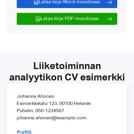
Lataa kirje Word-muodossa
Lataa kirje PDF-muodossa
Liiketoiminnan
analyytikon CV esimerkki
Johanna Ahonen
Esimerkkikatu 123, 00100 Helsinki
Puhelin: 050-1234567
johanna.ahonen@example.com
Profiili: