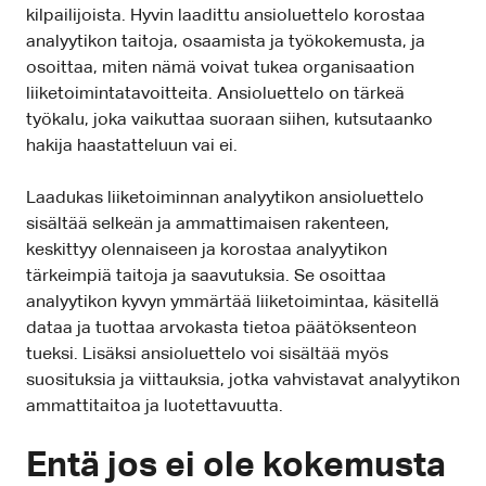
kilpailijoista. Hyvin laadittu ansioluettelo korostaa
analyytikon taitoja, osaamista ja työkokemusta, ja
osoittaa, miten nämä voivat tukea organisaation
liiketoimintatavoitteita. Ansioluettelo on tärkeä
työkalu, joka vaikuttaa suoraan siihen, kutsutaanko
hakija haastatteluun vai ei.
Laadukas liiketoiminnan analyytikon ansioluettelo
sisältää selkeän ja ammattimaisen rakenteen,
keskittyy olennaiseen ja korostaa analyytikon
tärkeimpiä taitoja ja saavutuksia. Se osoittaa
analyytikon kyvyn ymmärtää liiketoimintaa, käsitellä
dataa ja tuottaa arvokasta tietoa päätöksenteon
tueksi. Lisäksi ansioluettelo voi sisältää myös
suosituksia ja viittauksia, jotka vahvistavat analyytikon
ammattitaitoa ja luotettavuutta.
Entä jos ei ole kokemusta