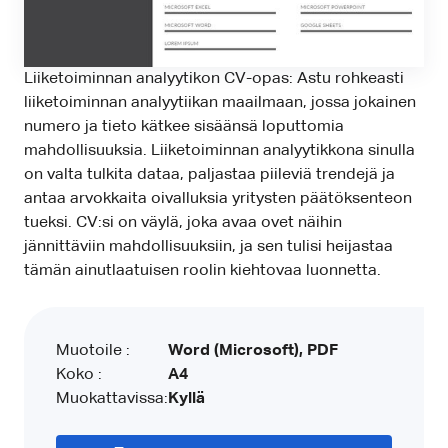
Liiketoiminnan analyytikon CV-opas: Astu rohkeasti
liiketoiminnan analyytiikan maailmaan, jossa jokainen
numero ja tieto kätkee sisäänsä loputtomia
mahdollisuuksia. Liiketoiminnan analyytikkona sinulla
on valta tulkita dataa, paljastaa piileviä trendejä ja
antaa arvokkaita oivalluksia yritysten päätöksenteon
tueksi. CV:si on väylä, joka avaa ovet näihin
jännittäviin mahdollisuuksiin, ja sen tulisi heijastaa
tämän ainutlaatuisen roolin kiehtovaa luonnetta.
Muotoile :
Word (Microsoft), PDF
Koko :
A4
Muokattavissa:
Kyllä