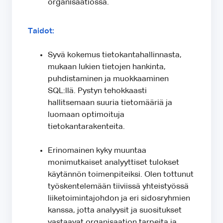
organisaatiossa.
Taidot:
Syvä kokemus tietokantahallinnasta,
mukaan lukien tietojen hankinta,
puhdistaminen ja muokkaaminen
SQL:llä. Pystyn tehokkaasti
hallitsemaan suuria tietomääriä ja
luomaan optimoituja
tietokantarakenteita.
Erinomainen kyky muuntaa
monimutkaiset analyyttiset tulokset
käytännön toimenpiteiksi. Olen tottunut
työskentelemään tiiviissä yhteistyössä
liiketoimintajohdon ja eri sidosryhmien
kanssa, jotta analyysit ja suositukset
vastaavat organisaation tarpeita ja