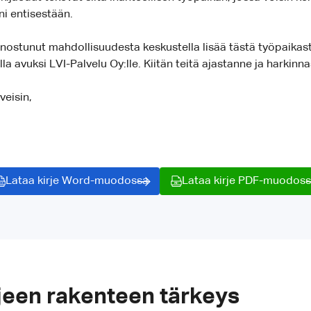
i entisestään.
nnostunut mahdollisuudesta keskustella lisää tästä työpaikasta
lla avuksi LVI-Palvelu Oy:lle. Kiitän teitä ajastanne ja harkinn
veisin,
Lataa kirje Word-muodossa
Lataa kirje PDF-muodos
jeen rakenteen tärkeys