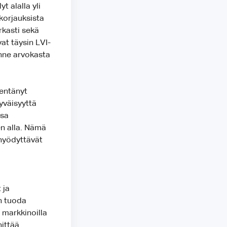
t alalla yli
-korjauksista
rkasti sekä
vat täysin LVI-
enne arvokasta
hentänyt
yväisyyttä
ssa
en alla. Nämä
 hyödyttävät
 ja
in tuoda
 markkinoilla
hittää