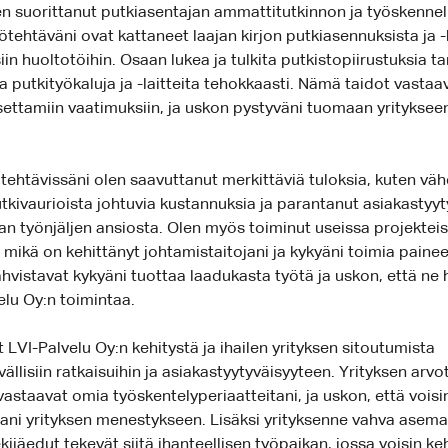
en suorittanut putkiasentajan ammattitutkinnon ja työskennelly
yötehtäväni ovat kattaneet laajan kirjon putkiasennuksista ja 
iin huoltotöihin. Osaan lukea ja tulkita putkistopiirustuksia ta
ia putkityökaluja ja -laitteita tehokkaasti. Nämä taidot vastaa
settamiin vaatimuksiin, ja uskon pystyväni tuomaan yritykse
ehtävissäni olen saavuttanut merkittäviä tuloksia, kuten vä
tkivaurioista johtuvia kustannuksia ja parantanut asiakastyyt
an työnjäljen ansiosta. Olen myös toiminut useissa projektei
, mikä on kehittänyt johtamistaitojani ja kykyäni toimia paine
vistavat kykyäni tuottaa laadukasta työtä ja uskon, että ne
lu Oy:n toimintaa.
 LVI-Palvelu Oy:n kehitystä ja ihailen yrityksen sitoutumista
llisiin ratkaisuihin ja asiakastyytyväisyyteen. Yrityksen arvot
vastaavat omia työskentelyperiaatteitani, ja uskon, että vois
tani yrityksen menestykseen. Lisäksi yrityksenne vahva asema
kijäedut tekevät siitä ihanteellisen työpaikan, jossa voisin ke