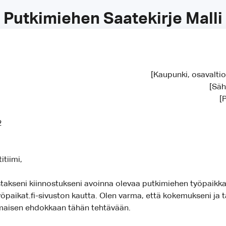
Putkimiehen Saatekirje Malli
[Kaupunki, osavalti
[Säh
[
2
itiimi,
istakseni kiinnostukseni avoinna olevaa putkimiehen työpaikk
yöpaikat.fi-sivuston kautta. Olen varma, että kokemukseni ja t
maisen ehdokkaan tähän tehtävään.