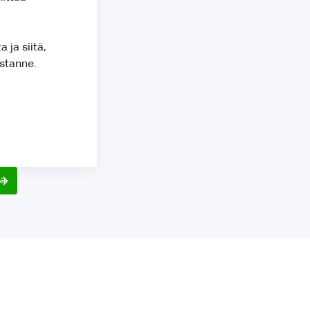
 ja siitä,
astanne.
sa