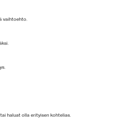
ä vaihtoehto.
äksi.
ys.
i haluat olla erityisen kohtelias.