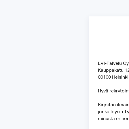
LVI-Palvelu Oy
Kauppakatu 1
00100 Helsinki
Hyvä rekrytoint
Kirjoitan ilma
jonka löysin T
minusta erino