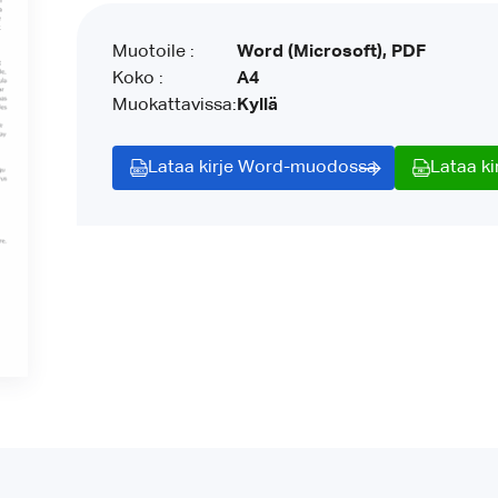
Muotoile :
Word (Microsoft), PDF
Koko :
A4
Muokattavissa:
Kyllä
Lataa kirje Word-muodossa
Lataa k