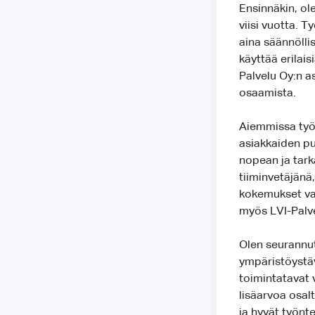
Ensinnäkin, ol
viisi vuotta. T
aina säännöllis
käyttää erilais
Palvelu Oy:n a
osaamista.
Aiemmissa työt
asiakkaiden pu
nopean ja tark
tiiminvetäjänä
kokemukset vah
myös LVI-Palve
Olen seurannut
ympäristöystävä
toimintatavat 
lisäarvoa osal
ja hyvät työnte