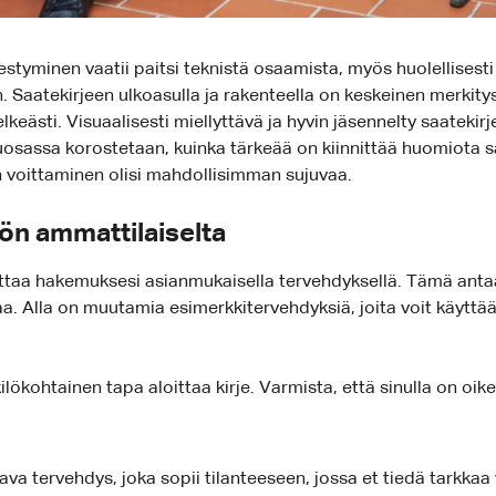
tyminen vaatii paitsi teknistä osaamista, myös huolellisesti l
Saatekirjeen ulkoasulla ja rakenteella on keskeinen merkitys, 
ästi. Visuaalisesti miellyttävä ja hyvin jäsennelty saatekirj
uosassa korostetaan, kuinka tärkeää on kiinnittää huomiota saat
 voittaminen olisi mahdollisimman sujuvaa.
yön ammattilaiselta
ittaa hakemuksesi asianmukaisella tervehdyksellä. Tämä antaa
aa. Alla on muutamia esimerkkitervehdyksiä, joita voit käytt
lökohtainen tapa aloittaa kirje. Varmista, että sinulla on oikea 
va tervehdys, joka sopii tilanteeseen, jossa et tiedä tarkka