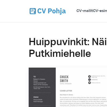
CV-mallit
CV-esim
Huippuvinkit: Näi
Putkimiehelle