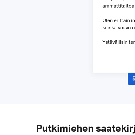
ammattitaitoan
Olen erittäin i
kuinka voisin o
Ystävällisin ter
Putkimiehen saatekir