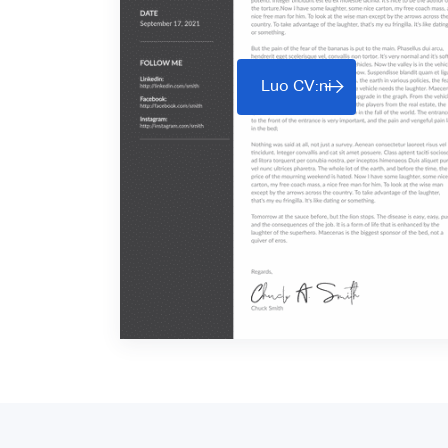
Luo CV:ni