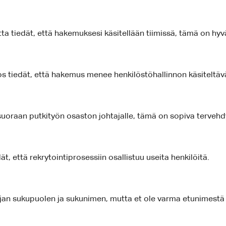
tta tiedät, että hakemuksesi käsitellään tiimissä, tämä on hyv
s tiedät, että hakemus menee henkilöstöhallinnon käsiteltäv
uoraan putkityön osaston johtajalle, tämä on sopiva tervehd
t, että rekrytointiprosessiin osallistuu useita henkilöitä.
jan sukupuolen ja sukunimen, mutta et ole varma etunimestä ta