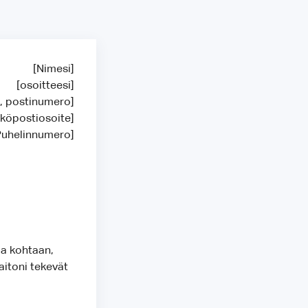
[Nimesi]
[osoitteesi]
o, postinumero]
köpostiosoite]
Puhelinnumero]
aa kohtaan,
aitoni tekevät