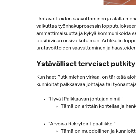
Uratavoitteiden saavuttaminen ja alalla menes
vaikuttaa työnhakuprosessin lopputulokseen. 
ammattimaisuutta ja kykyä kommunikoida selke
positiivisen ensivaikutelman. Artikkelin lopp
uratavoitteiden saavuttaminen ja haasteiden
Ystävälliset terveiset putkit
Kun haet Putkimiehen virkaa, on tärkeää alo
kunnioitat palkkaavaa johtajaa tai työnantaj
"Hyvä [Palkkaavan johtajan nimi],"
Tämä on erittäin kohtelias ja henki
"Arvoisa Rekrytointipäällikkö,"
Tämä on muodollinen ja kunnioitta