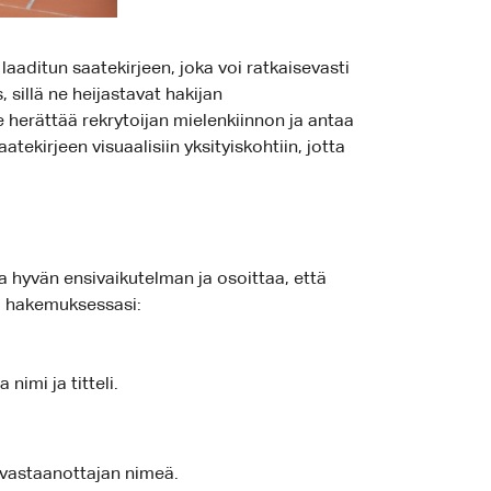
aaditun saatekirjeen, joka voi ratkaisevasti
sillä ne heijastavat hakijan
e herättää rekrytoijan mielenkiinnon ja antaa
ekirjeen visuaalisiin yksityiskohtiin, jotta
 hyvän ensivaikutelman ja osoittaa, että
ää hakemuksessasi:
nimi ja titteli.
a vastaanottajan nimeä.