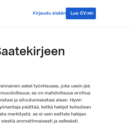
Kirjaudu sisään
Luo CV:ni
Saatekirjeen
lennainen askel työnhaussa, joka usein jää
 muodollisuus; se on mahdollisuus erottua
istasi ja sitoutumisestasi alaan. Hyvin
työnantaja päättää, ketkä hakijat kutsutaan
a merkitystä: se ei vain esittele hakijan
viestiä ammattimaisesti ja selkeästi.