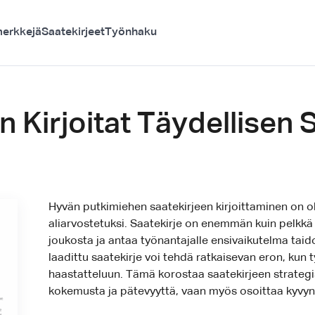
erkkejä
Saatekirjeet
Työnhaku
n Kirjoitat Täydellisen 
Hyvän putkimiehen saatekirjeen kirjoittaminen on o
aliarvostetuksi. Saatekirje on enemmän kuin pelkkä
joukosta ja antaa työnantajalle ensivaikutelma taido
laadittu saatekirje voi tehdä ratkaisevan eron, kun 
haastatteluun. Tämä korostaa saatekirjeen strategist
kokemusta ja pätevyyttä, vaan myös osoittaa kyvyn 