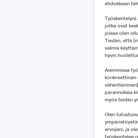
ehdokkaan täh
Työskentelyni 
jotka ovat kes
joissa olen oll
Tiedän, että [m
valmis käyttäm
hyvin hoidettu
Aiemmissa työt
konkreettinen
vähentäminen].
parannuksia ki
myös teidän yr
Olen tutustunu
ympäristöystäv
arvojani, ja ol
työskentelee n