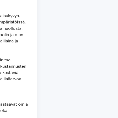
kaisukyvyn,
ympäristöissä,
tä huollosta.
oolia ja olen
llisina ja
initse
okustannusten
a kestäviä
ta lisäarvoa
 vastaavat omia
joka