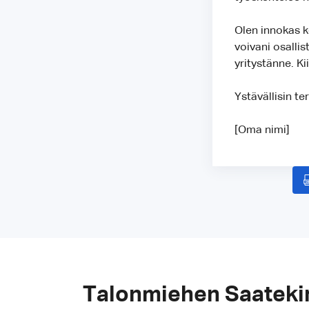
Olen innokas k
voivani osalli
yritystänne. K
Ystävällisin ter
[Oma nimi]
Talonmiehen Saateki