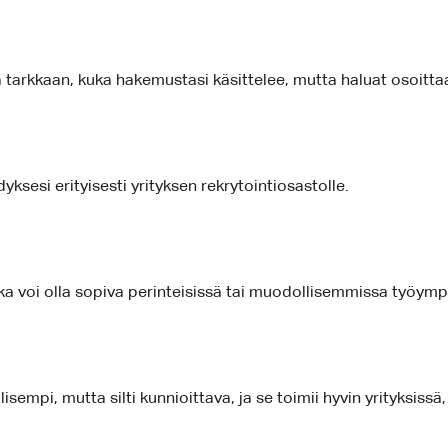
tarkkaan, kuka hakemustasi käsittelee, mutta haluat osoittaa 
yksesi erityisesti yrityksen rekrytointiosastolle.
a voi olla sopiva perinteisissä tai muodollisemmissa työymp
pi, mutta silti kunnioittava, ja se toimii hyvin yrityksissä, 