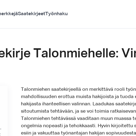
erkkejä
Saatekirjeet
Työnhaku
kirje Talonmiehelle: Vink
Talonmiehen saatekirjeellä on merkittävä rooli työn
mahdollisuuden erottua muista hakijoista ja tuoda e
hakijasta ihanteellisen valinnan. Laadukas saatekirj
sitoutumista tehtävään, ja se voi toimia ratkaisev
Talonmiehen tehtävässä vaaditaan muun muassa tek
ongelmia nopeasti ja tehokkaasti. Hyvin kirjoitettu
esiin ja vakuuttaa työnantajan hakijan sopivuudest