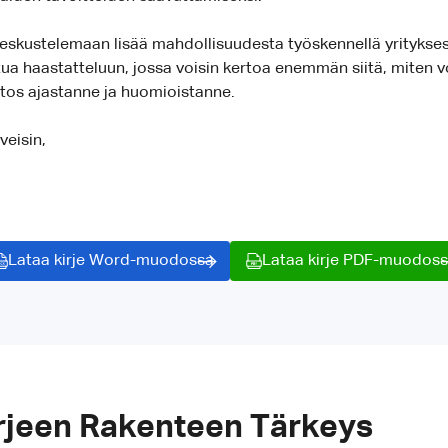
eskustelemaan lisää mahdollisuudesta työskennellä yritykse
stua haastatteluun, jossa voisin kertoa enemmän siitä, miten 
iitos ajastanne ja huomioistanne.
veisin,
Lataa kirje Word-muodossa
Lataa kirje PDF-muodos
rjeen Rakenteen Tärkeys