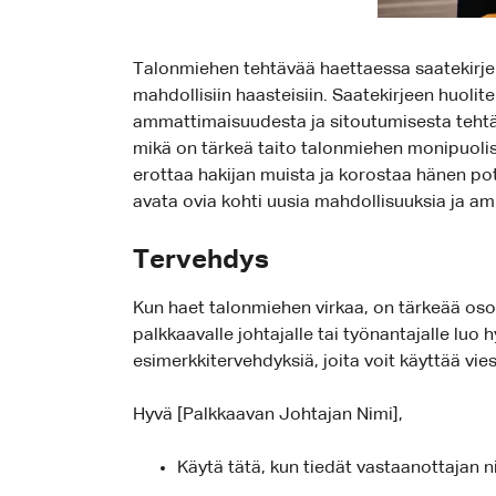
Talonmiehen tehtävää haettaessa saatekirje t
mahdollisiin haasteisiin. Saatekirjeen huolit
ammattimaisuudesta ja sitoutumisesta tehtävä
mikä on tärkeä taito talonmiehen monipuolises
erottaa hakijan muista ja korostaa hänen pote
avata ovia kohti uusia mahdollisuuksia ja amm
Tervehdys
Kun haet talonmiehen virkaa, on tärkeää oso
palkkaavalle johtajalle tai työnantajalle luo
esimerkkitervehdyksiä, joita voit käyttää vie
Hyvä [Palkkaavan Johtajan Nimi],
Käytä tätä, kun tiedät vastaanottajan n