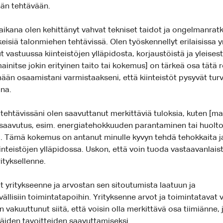
än tehtävään.
aikana olen kehittänyt vahvat tekniset taidot ja ongelmanrat
keisiä talonmiehen tehtävissä. Olen työskennellyt erilaisissa 
ut vastuussa kiinteistöjen ylläpidosta, korjaustöistä ja yleises
ainitse jokin erityinen taito tai kokemus] on tärkeä osa tätä r
ään osaamistani varmistaakseni, että kiinteistöt pysyvät turva
ina.
ehtävissäni olen saavuttanut merkittäviä tuloksia, kuten [ma
 saavutus, esim. energiatehokkuuden parantaminen tai huolt
 Tämä kokemus on antanut minulle kyvyn tehdä tehokkaita j
inteistöjen ylläpidossa. Uskon, että voin tuoda vastaavanlais
ityksellenne.
t yritykseenne ja arvostan sen sitoutumista laatuun ja
ällisiin toimintatapoihin. Yrityksenne arvot ja toimintatavat
en vakuuttunut siitä, että voisin olla merkittävä osa tiimiänne, 
äiden tavoitteiden saavuttamiseksi.