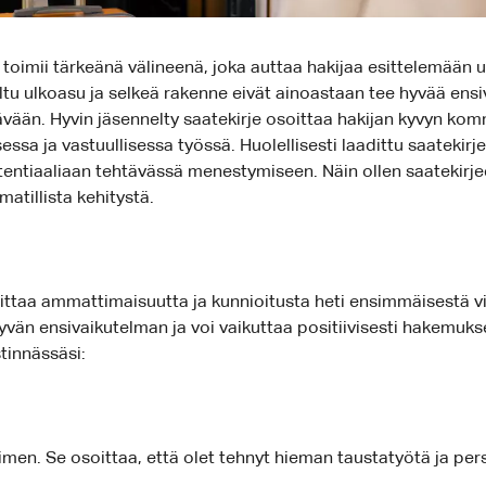
oimii tärkeänä välineenä, joka auttaa hakijaa esittelemään u
eltu ulkoasu ja selkeä rakenne eivät ainoastaan tee hyvää ens
än. Hyvin jäsennelty saatekirje osoittaa hakijan kyvyn kommu
sa ja vastuullisessa työssä. Huolellisesti laadittu saatekirje
ntiaaliaan tehtävässä menestymiseen. Näin ollen saatekirjeen 
atillista kehitystä.
ittaa ammattimaisuutta ja kunnioitusta heti ensimmäisestä v
 hyvän ensivaikutelman ja voi vaikuttaa positiivisesti hakemu
stinnässäsi:
imen. Se osoittaa, että olet tehnyt hieman taustatyötä ja pers