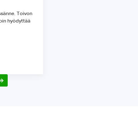
ssänne. Toivon
voin hyödyttää
sa