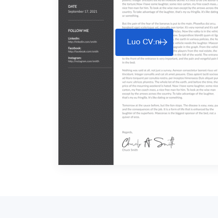
Luo CV:ni