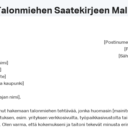
alonmiehen Saatekirjeen Mall
[Postinume
[
[Säh
nimi]
i]
ite]
ja kaupunki]
jan nimi],
nut hakemaan talonmiehen tehtävää, jonka huomasin [mainitse
uksen, esim. yrityksen verkkosivuilta, työpaikkasivustolta tai
. Olen varma, että kokemukseni ja taitoni tekevät minusta er