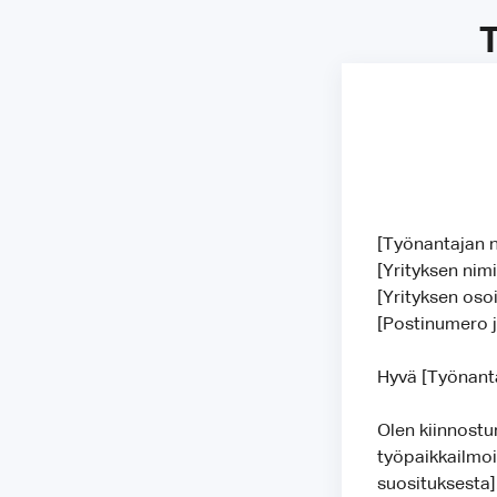
T
[Työnantajan 
[Yrityksen nim
[Yrityksen oso
[Postinumero 
Hyvä [Työnanta
Olen kiinnostu
työpaikkailmoit
suosituksesta]