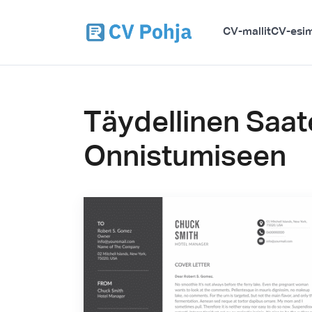
CV-mallit
CV-esim
Täydellinen Saate
Onnistumiseen