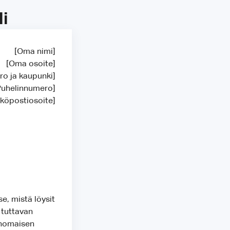
i
[Oma nimi]
[Oma osoite]
ro ja kaupunki]
Puhelinnumero]
köpostiosoite]
, mistä löysit
 tuttavan
inomaisen