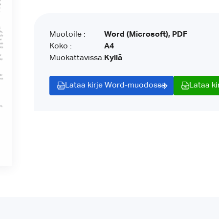
Muotoile :
Word (Microsoft), PDF
Koko :
A4
Muokattavissa:
Kyllä
Lataa kirje Word-muodossa
Lataa k