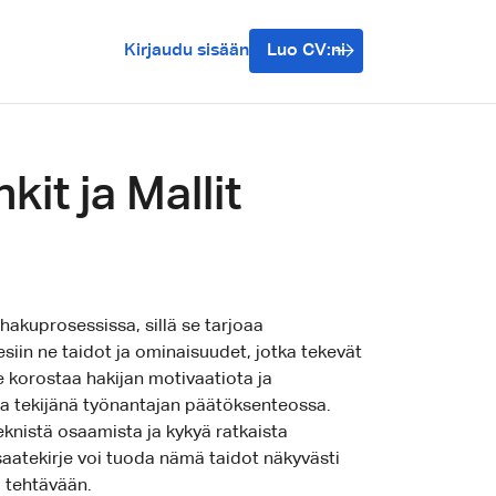
Kirjaudu sisään
Luo CV:ni
it ja Mallit
hakuprosessissa, sillä se tarjoaa
siin ne taidot ja ominaisuudet, jotka tekevät
e korostaa hakijan motivaatiota ja
ana tekijänä työnantajan päätöksenteossa.
nistä osaamista ja kykyä ratkaista
 saatekirje voi tuoda nämä taidot näkyvästi
a tehtävään.